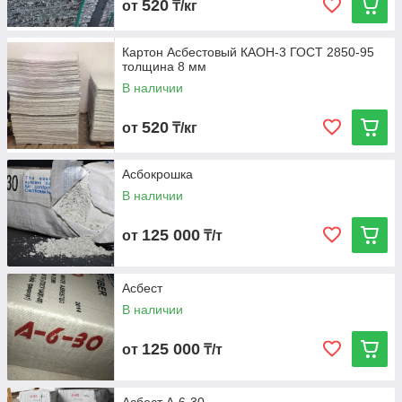
520
от
₸/кг
Картон Асбестовый КАОН-3 ГОСТ 2850-95
толщина 8 мм
В наличии
520
от
₸/кг
Асбокрошка
В наличии
125 000
от
₸/т
Асбест
В наличии
125 000
от
₸/т