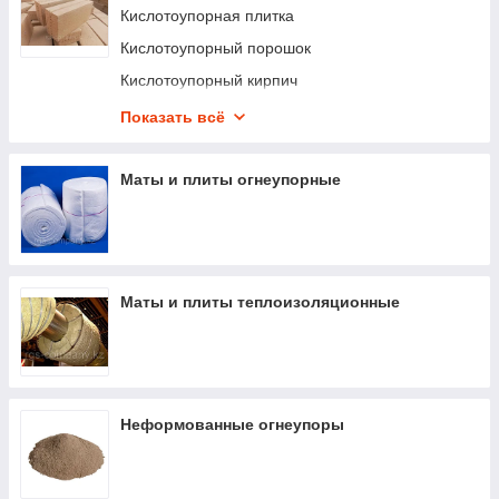
Кислотоупорная плитка
Кислотоупорный порошок
Кислотоупорный кирпич
Арзамит кислотоупорный
Показать всё
Полимерсиликатный клей
Пластина полиизобутиленовая
Маты и плиты огнеупорные
Маты и плиты теплоизоляционные
Неформованные огнеупоры