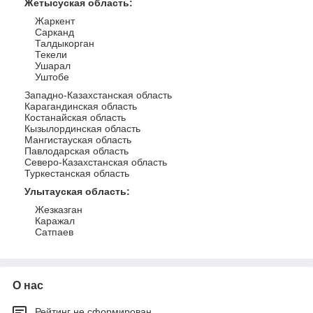
Жетысуская область
:
Жаркент
Сарканд
Талдыкорган
Текели
Ушарал
Уштобе
Западно-Казахстанская область
Карагандинская область
Костанайская область
Кызылординская область
Мангистауская область
Павлодарская область
Северо-Казахстанская область
Туркестанская область
Улытауская область
:
Жезказган
Каражал
Сатпаев
О нас
Рейтинг не сформирован