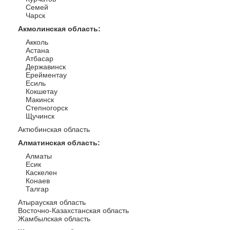
Семей
Чарск
Акмолинская область
:
Акколь
Астана
Атбасар
Державинск
Ерейментау
Есиль
Кокшетау
Макинск
Степногорск
Щучинск
Актюбинская область
Алматинская область
:
Алматы
Есик
Каскелен
Конаев
Талгар
Атырауская область
Восточно-Казахстанская область
Жамбылская область