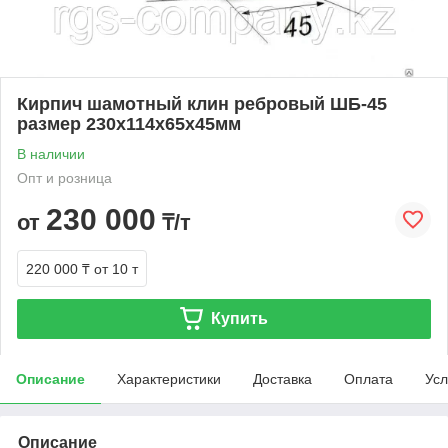
Кирпич шамотный клин ребровый ШБ-45
размер 230х114х65х45мм
В наличии
Опт и розница
230 000
от
₸/т
220 000 ₸
от 10 т
Купить
Описание
Характеристики
Доставка
Оплата
Усл
Описание