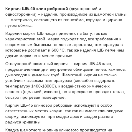
Кирпич ШБ-45 клин ребровой
(двусторонний и
односторонний) – изделие, производимое из шамотной глины
— материала, состоящего из глинозёма, корунда и циркона –
путем обжига.
Изделия марки ШБ чаще применяют в быту, так как
характеристики этой марки подходят под все требования к
современным бытовым тепловым агрегатам, температура в
которых не достигает и 600 °С, так же изделия ШБ легче чем
другие марки но и менее прочные.
Огнеупорный шамотный кирпич — кирпич ШБ-45 клин,
предназначенный для внутренней облицовки печей, каминов,
дымоходов и дымовых труб. Шамотный кирпич не только
устойчив к высоким температурам (способен выдержать
температуру 1400-1800С), к воздействию химических
веществ (щелочей, извести), но и прекрасно проводит тепло,
быстро прогревая помещение.
Кирпич ШБ-45 клиновой ребровый используют в особо
ответственных местах кладки, так как он имеет клиновидную
форму, используется при кладке арок и сводов разного
радиуса кривизны.
Кладка шамотного кирпича клинового производится на