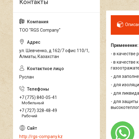
Описа
ТОО "RGS Company"
Применение:
ул. Шевченко, д.162/7 офис 110/1,
- в качестве
Алматы, Казахстан
- в качестве
газоотражате
- для заполн
Руслан
- для изоляц
- для ликвид
+7 (775) 840-05-41
- для защиты
Мобильный
высокотепло
+7 (727) 328-48-49
Рабочий
http://rgs-company.kz