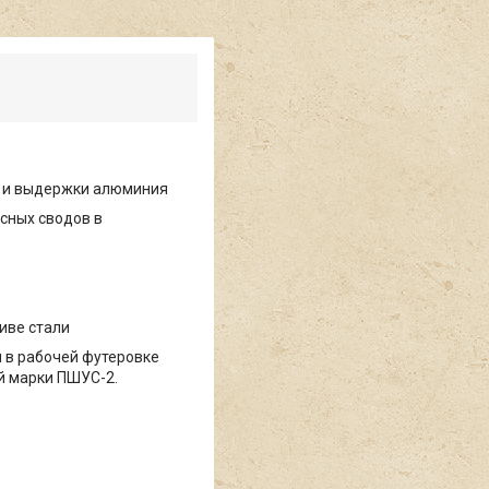
ки и выдержки алюминия
есных сводов в
иве стали
и в рабочей футеровке
й марки ПШУС-2.