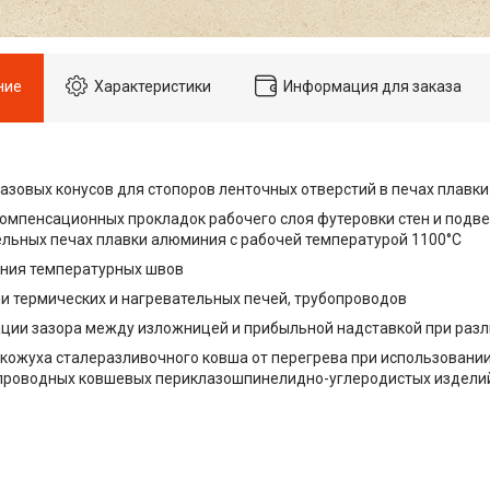
ние
Характеристики
Информация для заказа
 разовых конусов для стопоров ленточных отверстий в печах плав
 компенсационных прокладок рабочего слоя футеровки стен и подв
льных печах плавки алюминия с рабочей температурой 1100°С
ения температурных швов
ии термических и нагревательных печей, трубопроводов
ации зазора между изложницей и прибыльной надставкой при разл
 кожуха сталеразливочного ковша от перегрева при использовани
проводных ковшевых периклазошпинелидно-углеродистых издели