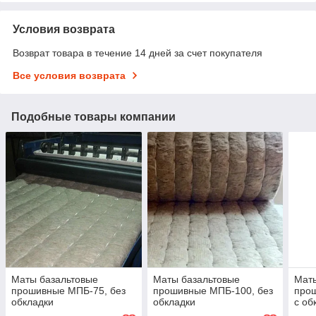
Условия возврата
Возврат товара в течение 14 дней за счет покупателя
Все условия возврата
Подобные товары компании
Маты базальтовые
Маты базальтовые
Мат
прошивные МПБ-75, без
прошивные МПБ-100, без
прош
обкладки
обкладки
с об
мета