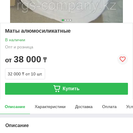
Маты алюмосиликатные
В наличии
Опт и розница
38 000
от
₸
32 000 ₸
от 10 шт.
Купить
Описание
Характеристики
Доставка
Оплата
Усл
Описание