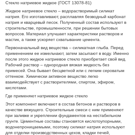
Стекло натриевое жидкое (ГОСТ 13078-81)
Жидкое натриевое стекло – водорастворимый силикат
натрия. Его изготавливают, расплавляя безводный карбонат
натрия и кварцевый песок. Полученный состав используют в
строительстве, промышленности, при решении бытовых
вопросов. Материал улучшает характеристики растворов и
мастик, а также ускоряет схватывание цемента.
Первоначальный вид вещества – силикатная глыба. Перед
применением ее измельчают, затем засыпают в воду. Именно
после этого жидкое натриевое стекло приобретает свой вид.
Рабочий раствор – однородная вязкая жидкость без
примесей. Она бывает бесцветной или с легким сероватым
оттенком. Химически активное вещество легко
взаимодействует с растворителями, спиртом, эфиром,
кислотами.
Где применяют натриевое жидкое стекло
Этот компонент включают в состав бетонов и растворов в
качестве вяжущего. Строительные смеси с ним применяют
при заливке и укреплении фундаментов на нестабильном
грунте. Цементные составы становятся кислотоупорными,
водонепроницаемыми, поэтому силикат натрия используют
для отделки производственных цехов, кладки печей,