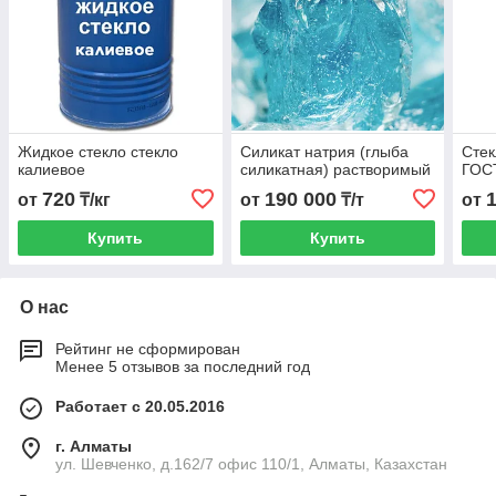
Жидкое стекло стекло
Силикат натрия (глыба
Стек
калиевое
силикатная) растворимый
ГОС
720
190 000
от
₸/кг
от
₸/т
от
Купить
Купить
О нас
Рейтинг не сформирован
Менее 5 отзывов за последний год
Работает с 20.05.2016
г. Алматы
ул. Шевченко, д.162/7 офис 110/1, Алматы, Казахстан