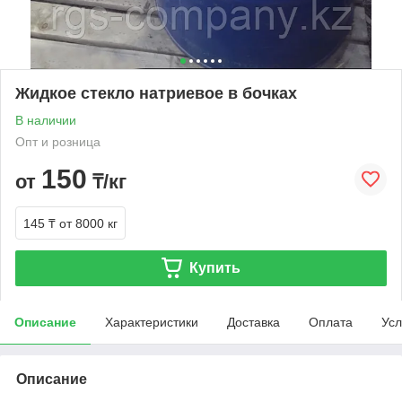
Жидкое стекло натриевое в бочках
В наличии
Опт и розница
150
от
₸/кг
145 ₸
от 8000 кг
Купить
Описание
Характеристики
Доставка
Оплата
Усл
Описание