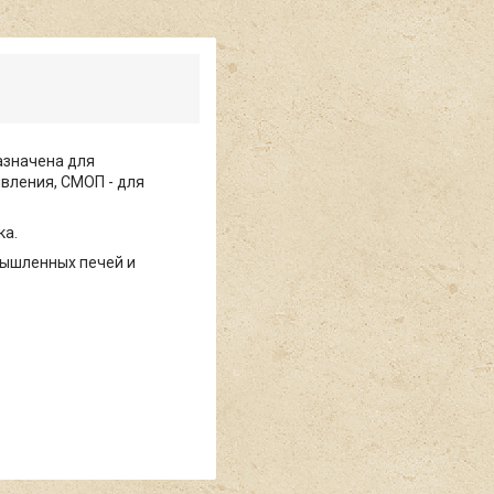
азначена для
вления, СМОП - для
ка.
мышленных печей и