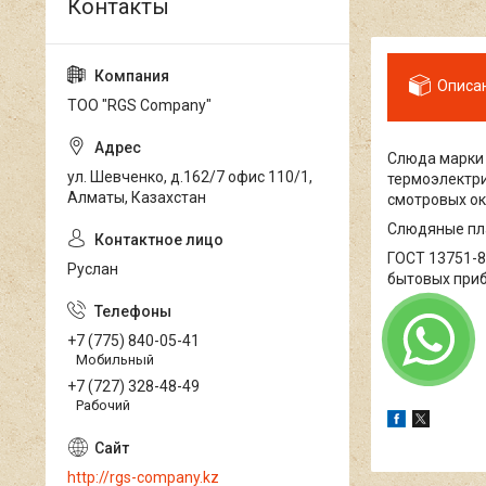
Описа
ТОО "RGS Company"
Слюда марки 
ул. Шевченко, д.162/7 офис 110/1,
термоэлектри
Алматы, Казахстан
смотровых ок
Слюдяные пла
ГОСТ 13751-8
Руслан
бытовых при
+7 (775) 840-05-41
Мобильный
+7 (727) 328-48-49
Рабочий
http://rgs-company.kz