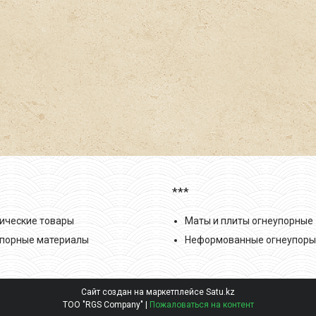
***
ические товары
Маты и плиты огнеупорные
порные материалы
Неформованные огнеупоры
Сайт создан на маркетплейсе
Satu.kz
ТОО "RGS Company" |
Пожаловаться на контент