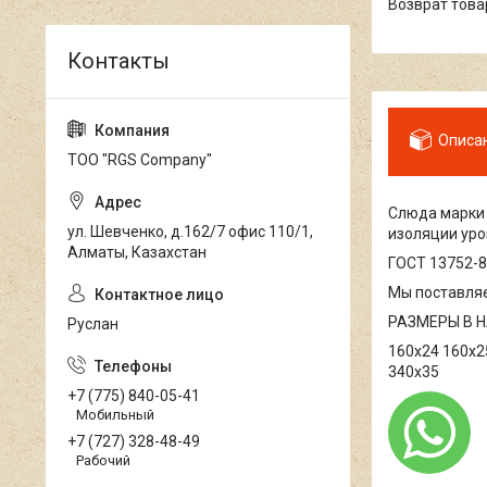
возврат тов
Описа
ТОО "RGS Company"
Слюда марк
ул. Шевченко, д.162/7 офис 110/1,
изоляции уро
Алматы, Казахстан
ГОСТ 13752-8
Мы поставляе
РАЗМЕРЫ В 
Руслан
160х24 160х2
340х35
+7 (775) 840-05-41
Мобильный
+7 (727) 328-48-49
Рабочий