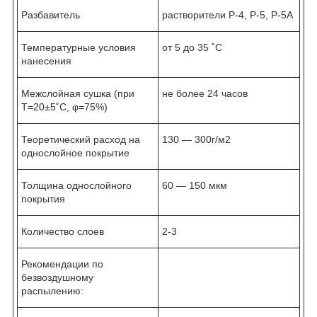
Разбавитель
растворители Р-4, Р-5, Р-5А
Температурные условия
от 5 до 35 ˚C
нанесения
Межслойная сушка (при
не более 24 часов
Т=20±5˚C, φ=75%)
Теоретический расход на
130 ― 300г/м2
однослойное покрытие
Толщина однослойного
60 ― 150 мкм
покрытия
Количество слоев
2-3
Рекомендации по
безвоздушному
распылению: