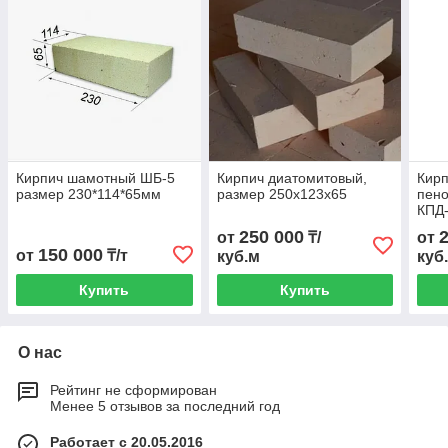
Кирпич шамотный ШБ-5
Кирпич диатомитовый,
Кир
размер 230*114*65мм
размер 250х123х65
пен
КПД
250 000
от
₸/
от
150 000
от
₸/т
куб.м
куб
Купить
Купить
О нас
Рейтинг не сформирован
Менее 5 отзывов за последний год
Работает с 20.05.2016